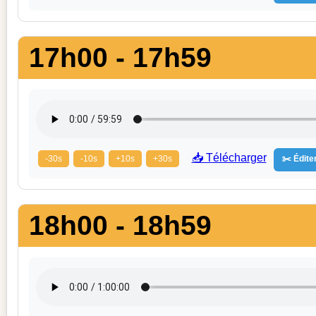
17h00 - 17h59
📥 Télécharger
-30s
-10s
+10s
+30s
✂️ Éditer
18h00 - 18h59