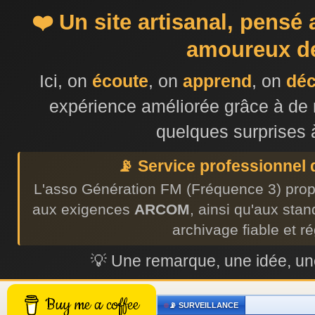
❤️ Un site artisanal, pensé
amoureux de
Ici, on
écoute
, on
apprend
, on
dé
expérience améliorée grâce à de 
quelques surprises 
📡 Service professionnel
L'asso Génération FM (Fréquence 3) prop
aux exigences
ARCOM
, ainsi qu'aux sta
archivage fiable et r
💡 Une remarque, une idée, 
Buy me a coffee
📡 SURVEILLANCE