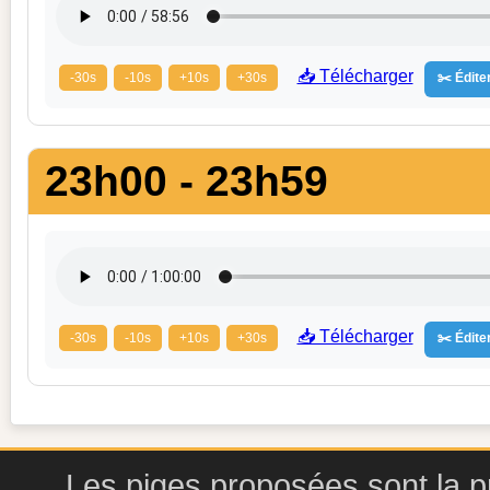
📥 Télécharger
-30s
-10s
+10s
+30s
✂️ Éditer
23h00 - 23h59
📥 Télécharger
-30s
-10s
+10s
+30s
✂️ Éditer
Les piges proposées sont la pr