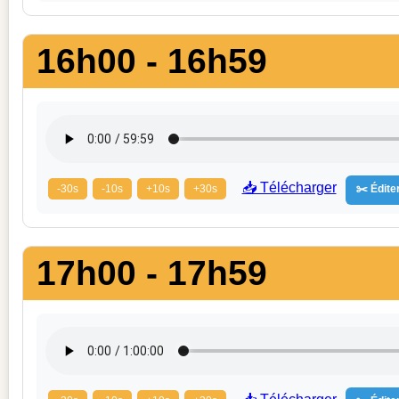
16h00 - 16h59
📥 Télécharger
-30s
-10s
+10s
+30s
✂️ Éditer
17h00 - 17h59