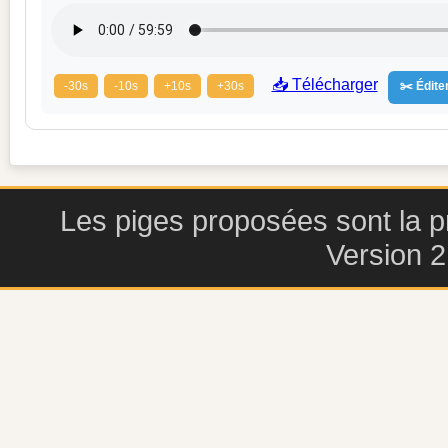
📥 Télécharger
-30s
-10s
+10s
+30s
✂️ Éditer
Les piges proposées sont la pr
Version 2