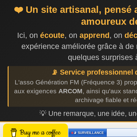
❤️ Un site artisanal, pensé
amoureux de
Ici, on
écoute
, on
apprend
, on
dé
expérience améliorée grâce à de 
quelques surprises 
📡 Service professionnel
L'asso Génération FM (Fréquence 3) prop
aux exigences
ARCOM
, ainsi qu'aux sta
archivage fiable et r
💡 Une remarque, une idée, 
Buy me a coffee
📡 SURVEILLANCE