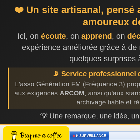
❤️ Un site artisanal, pensé
amoureux de
Ici, on
écoute
, on
apprend
, on
dé
expérience améliorée grâce à de 
quelques surprises 
📡 Service professionnel
L'asso Génération FM (Fréquence 3) prop
aux exigences
ARCOM
, ainsi qu'aux sta
archivage fiable et r
💡 Une remarque, une idée, 
Buy me a coffee
📡 SURVEILLANCE