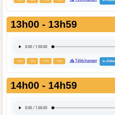
13h00 - 13h59
📥 Télécharger
-30s
-10s
+10s
+30s
✂️ Éditer
14h00 - 14h59