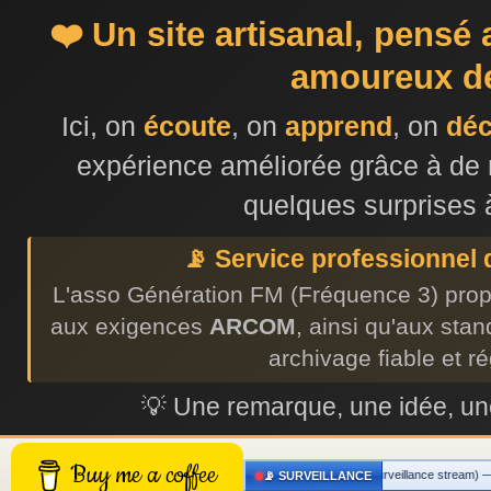
❤️ Un site artisanal, pensé
amoureux de
Ici, on
écoute
, on
apprend
, on
dé
expérience améliorée grâce à de 
quelques surprises 
📡 Service professionnel
L'asso Génération FM (Fréquence 3) prop
aux exigences
ARCOM
, ainsi qu'aux sta
archivage fiable et r
💡 Une remarque, une idée, 
Buy me a coffee
🔇 Blanc antenne (surveillance stream) — Gascogn
📡 SURVEILLANCE