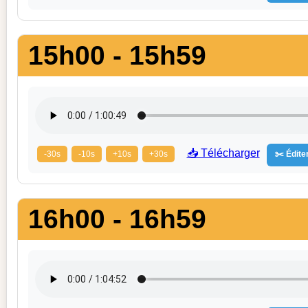
15h00 - 15h59
📥 Télécharger
-30s
-10s
+10s
+30s
✂️ Éditer
16h00 - 16h59