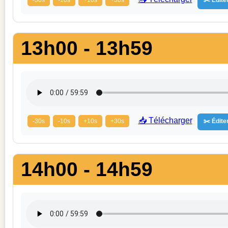
13h00 - 13h59
📥 Télécharger
-30s
-10s
+10s
+30s
✂️ Éditer
14h00 - 14h59