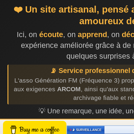
❤️ Un site artisanal, pensé
amoureux de
Ici, on
écoute
, on
apprend
, on
dé
expérience améliorée grâce à de 
quelques surprises 
📡 Service professionnel
L'asso Génération FM (Fréquence 3) prop
aux exigences
ARCOM
, ainsi qu'aux sta
archivage fiable et r
💡 Une remarque, une idée, 
Buy me a coffee
📡 SURVEILLANCE