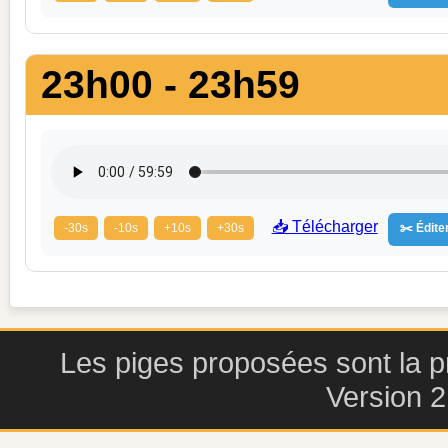
23h00 - 23h59
📥 Télécharger
-30s
-10s
+10s
+30s
✂️ Éditer
Les piges proposées sont la pr
Version 2