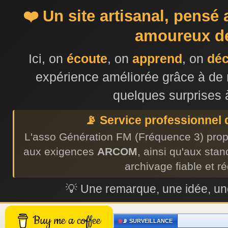
❤️ Un site artisanal, pensé
amoureux de
Ici, on
écoute
, on
apprend
, on
dé
expérience améliorée grâce à de 
quelques surprises 
📡 Service professionnel
L'asso Génération FM (Fréquence 3) prop
aux exigences
ARCOM
, ainsi qu'aux sta
archivage fiable et r
💡 Une remarque, une idée, 
Buy me a coffee
📡 SURVEILLANCE