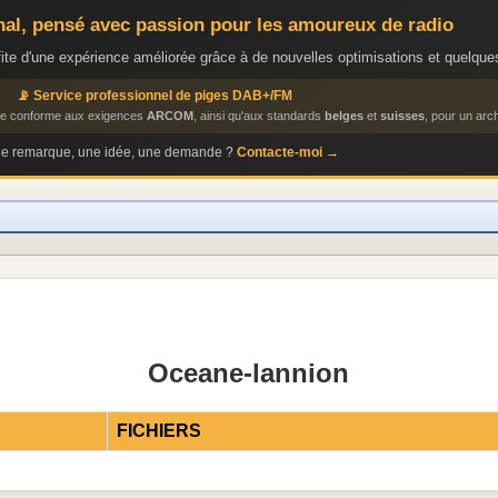
anal, pensé avec passion pour les amoureux de radio
ite d'une expérience améliorée grâce à de nouvelles optimisations et quelques
📡 Service professionnel de piges DAB+/FM
ige conforme aux exigences
ARCOM
, ainsi qu'aux standards
belges
et
suisses
, pour un arch
ne remarque, une idée, une demande ?
Contacte-moi →
Oceane-lannion
FICHIERS