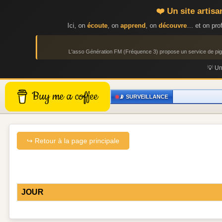
❤️ Un site artis
Ici, on
écoute
, on
apprend
, on
découvre
… et on prof
L'asso Génération FM (Fréquence 3) propose un service de p
💡 U
Buy me a coffee
📡 SURVEILLANCE
↪ Retour à la page principale
JOUR