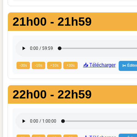
21h00 - 21h59
📥 Télécharger
-30s
-10s
+10s
+30s
✂️ Éditer
22h00 - 22h59