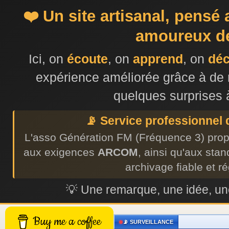
❤️ Un site artisanal, pensé
amoureux de
Ici, on
écoute
, on
apprend
, on
dé
expérience améliorée grâce à de 
quelques surprises 
📡 Service professionnel
L'asso Génération FM (Fréquence 3) prop
aux exigences
ARCOM
, ainsi qu'aux sta
archivage fiable et r
💡 Une remarque, une idée, 
Buy me a coffee
📡 SURVEILLANCE