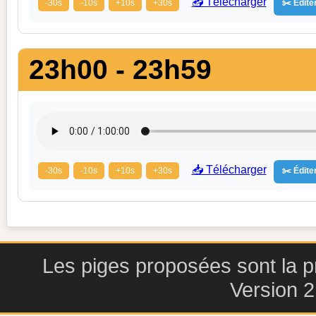
📥 Télécharger
-30s
-10s
+10s
+30s
✂️ Éditer
23h00 - 23h59
📥 Télécharger
-30s
-10s
+10s
+30s
✂️ Éditer
Les piges proposées sont la pr
Version 2