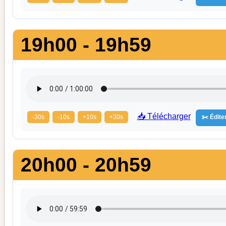
19h00 - 19h59
📥 Télécharger
-30s
-10s
+10s
+30s
✂️ Éditer
20h00 - 20h59