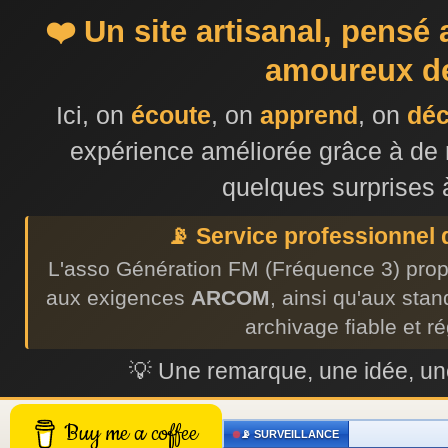
❤️ Un site artisanal, pensé
amoureux de
Ici, on
écoute
, on
apprend
, on
dé
expérience améliorée grâce à de 
quelques surprises 
📡 Service professionnel
L'asso Génération FM (Fréquence 3) prop
aux exigences
ARCOM
, ainsi qu'aux sta
archivage fiable et r
💡 Une remarque, une idée, 
Buy me a coffee
📡 SURVEILLANCE