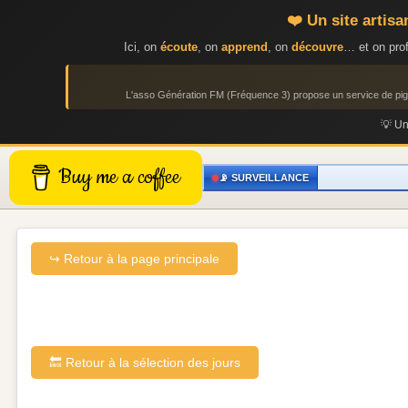
❤️ Un site artis
Ici, on
écoute
, on
apprend
, on
découvre
… et on prof
L'asso Génération FM (Fréquence 3) propose un service de p
💡 U
Buy me a coffee
📡 SURVEILLANCE
↪ Retour à la page principale
🔙 Retour à la sélection des jours