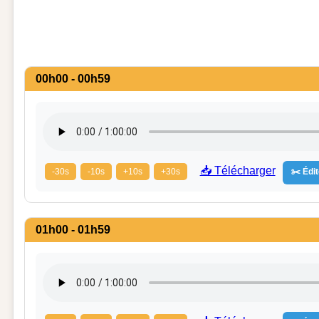
00h00 - 00h59
📥 Télécharger
-30s
-10s
+10s
+30s
✂️ Édit
01h00 - 01h59