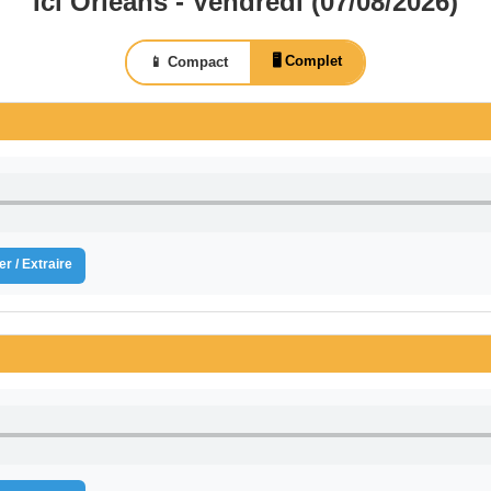
Ici Orleans - Vendredi (07/08/2026)
🖥️ Complet
📱 Compact
er / Extraire