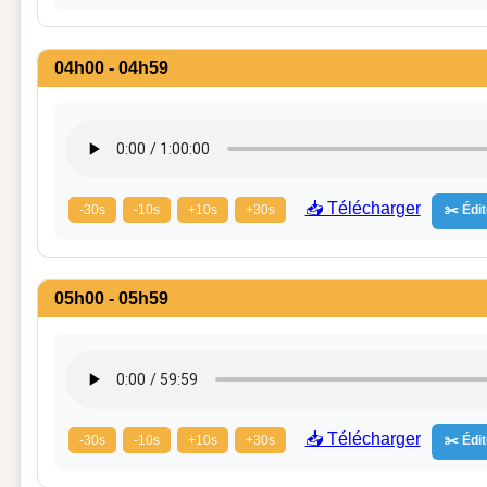
04h00 - 04h59
📥 Télécharger
-30s
-10s
+10s
+30s
✂️ Édit
05h00 - 05h59
📥 Télécharger
-30s
-10s
+10s
+30s
✂️ Édit