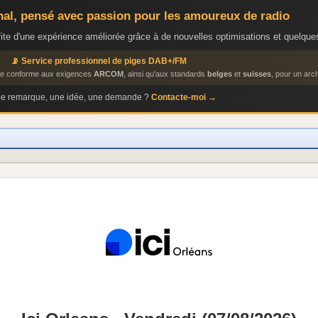
anal, pensé avec passion pour les amoureux de radio
ite d'une expérience améliorée grâce à de nouvelles optimisations et quelques
📡 Service professionnel de piges DAB+/FM
ige conforme aux exigences
ARCOM
, ainsi qu'aux standards
belges
et
suisses
, pour un arch
ne remarque, une idée, une demande ?
Contacte-moi →
