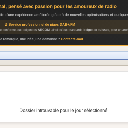
anal, pensé avec passion pour les amoureux de radio
ite d'une expérience améliorée grâce à de nouvelles optimisations et quelques
📡 Service professionnel de piges DAB+/FM
ige conforme aux exigences
ARCOM
, ainsi qu'aux standards
belges
et
suisses
, pour un arch
ne remarque, une idée, une demande ?
Contacte-moi →
Dossier introuvable pour le jour sélectionné.