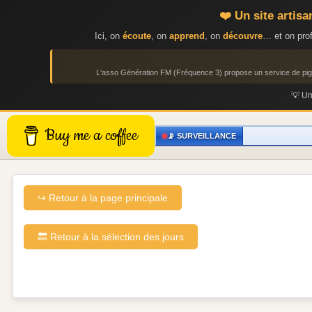
❤️ Un site artis
Ici, on
écoute
, on
apprend
, on
découvre
… et on prof
L'asso Génération FM (Fréquence 3) propose un service de p
💡 U
Buy me a coffee
📡 SURVEILLANCE
↪ Retour à la page principale
🔙 Retour à la sélection des jours