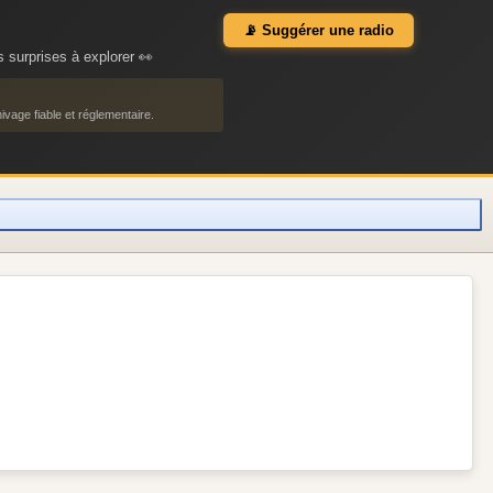
📡 Suggérer une radio
 surprises à explorer 👀
ivage fiable et réglementaire.