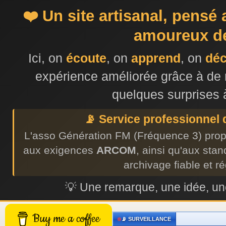
❤️ Un site artisanal, pensé
amoureux de
Ici, on
écoute
, on
apprend
, on
dé
expérience améliorée grâce à de 
quelques surprises 
📡 Service professionnel
L'asso Génération FM (Fréquence 3) prop
aux exigences
ARCOM
, ainsi qu'aux sta
archivage fiable et r
💡 Une remarque, une idée, 
Buy me a coffee
📡 SURVEILLANCE