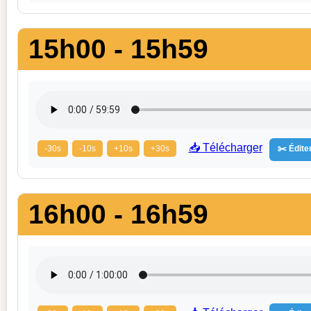
15h00 - 15h59
📥 Télécharger
-30s
-10s
+10s
+30s
✂️ Éditer
16h00 - 16h59