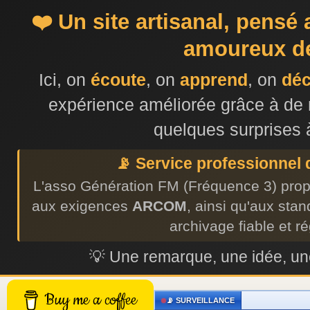
❤️ Un site artisanal, pensé
amoureux de
Ici, on
écoute
, on
apprend
, on
dé
expérience améliorée grâce à de 
quelques surprises 
📡 Service professionnel
L'asso Génération FM (Fréquence 3) prop
aux exigences
ARCOM
, ainsi qu'aux sta
archivage fiable et r
💡 Une remarque, une idée, 
Buy me a coffee
📡 SURVEILLANCE