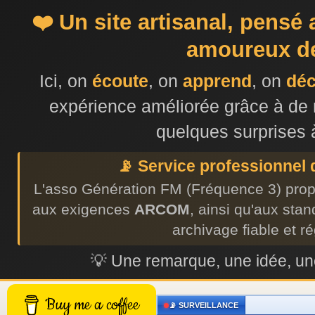
❤️ Un site artisanal, pensé
amoureux de
Ici, on
écoute
, on
apprend
, on
dé
expérience améliorée grâce à de 
quelques surprises 
📡 Service professionnel
L'asso Génération FM (Fréquence 3) prop
aux exigences
ARCOM
, ainsi qu'aux sta
archivage fiable et r
💡 Une remarque, une idée, 
Buy me a coffee
📡 SURVEILLANCE