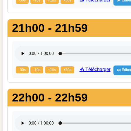
-30s
-10s
+10s
+30s
✂️ Éditer
21h00 - 21h59
📥 Télécharger
-30s
-10s
+10s
+30s
✂️ Éditer
22h00 - 22h59