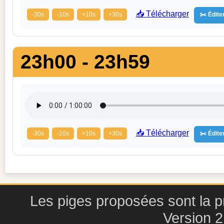
📥 Télécharger
-30s
-10s
+10s
+30s
✂️ Éditer
23h00 - 23h59
📥 Télécharger
-30s
-10s
+10s
+30s
✂️ Éditer
Les piges proposées sont la pr
Version 2