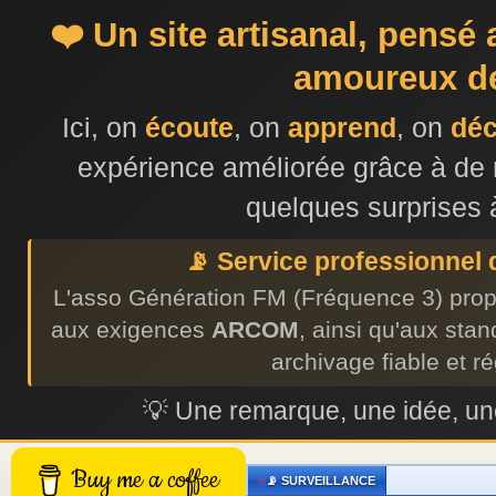
❤️ Un site artisanal, pensé
amoureux de
Ici, on
écoute
, on
apprend
, on
dé
expérience améliorée grâce à de 
quelques surprises 
📡 Service professionnel
L'asso Génération FM (Fréquence 3) prop
aux exigences
ARCOM
, ainsi qu'aux sta
archivage fiable et r
💡 Une remarque, une idée, 
Buy me a coffee
📡 SURVEILLANCE