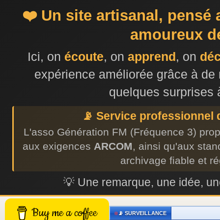
❤️ Un site artisanal, pensé
amoureux de
Ici, on
écoute
, on
apprend
, on
dé
expérience améliorée grâce à de 
quelques surprises 
📡 Service professionnel
L'asso Génération FM (Fréquence 3) prop
aux exigences
ARCOM
, ainsi qu'aux sta
archivage fiable et r
💡 Une remarque, une idée, 
Buy me a coffee
📡 SURVEILLANCE