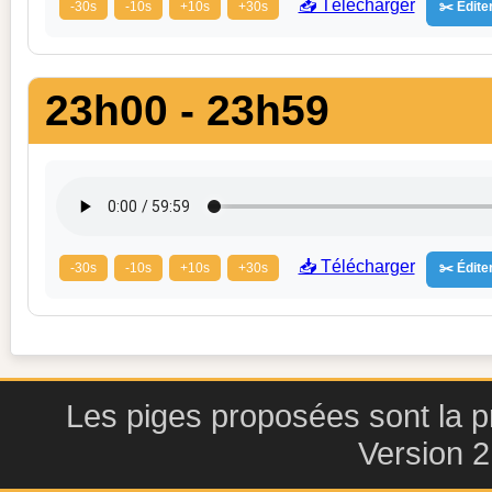
📥 Télécharger
-30s
-10s
+10s
+30s
✂️ Éditer
23h00 - 23h59
📥 Télécharger
-30s
-10s
+10s
+30s
✂️ Éditer
Les piges proposées sont la pr
Version 2