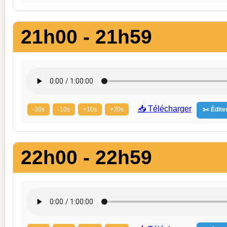
21h00 - 21h59
📥 Télécharger
-30s
-10s
+10s
+30s
✂️ Éditer
22h00 - 22h59