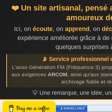
❤️ Un site artisanal, pensé
amoureux de
Ici, on
écoute
, on
apprend
, on
dé
expérience améliorée grâce à de 
quelques surprises 
📡 Service professionnel
L'asso Génération FM (Fréquence 3) prop
aux exigences
ARCOM
, ainsi qu'aux sta
archivage fiable et r
💡 Une remarque, une idée, 
Buy me a coffee
📡 SURVEILLANCE