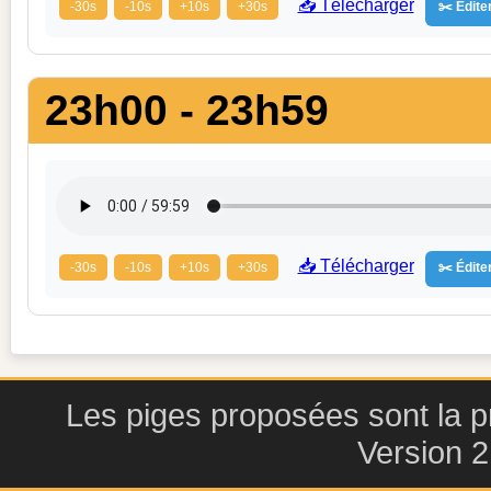
📥 Télécharger
-30s
-10s
+10s
+30s
✂️ Éditer
23h00 - 23h59
📥 Télécharger
-30s
-10s
+10s
+30s
✂️ Éditer
Les piges proposées sont la pr
Version 2