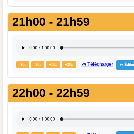
21h00 - 21h59
📥 Télécharger
-30s
-10s
+10s
+30s
✂️ Éditer
22h00 - 22h59