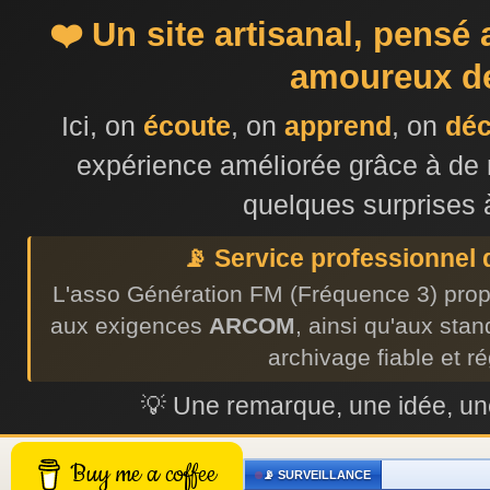
❤️ Un site artisanal, pensé
amoureux de
Ici, on
écoute
, on
apprend
, on
dé
expérience améliorée grâce à de 
quelques surprises 
📡 Service professionnel
L'asso Génération FM (Fréquence 3) prop
aux exigences
ARCOM
, ainsi qu'aux sta
archivage fiable et r
💡 Une remarque, une idée, 
Buy me a coffee
📡 SURVEILLANCE