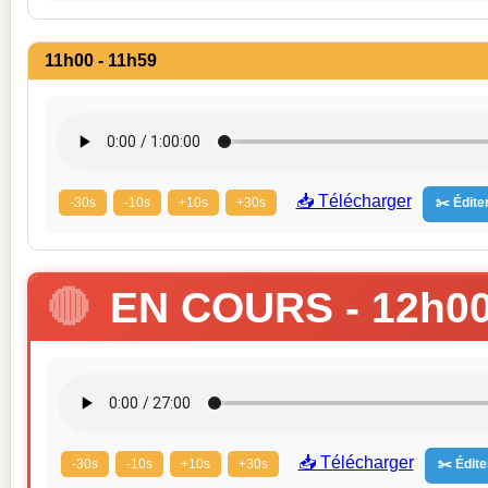
11h00 - 11h59
📥 Télécharger
-30s
-10s
+10s
+30s
✂️ Éditer
🔴
EN COURS - 12h00
📥 Télécharger
-30s
-10s
+10s
+30s
✂️ Édite