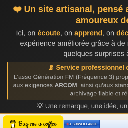
❤️ Un site artisanal, pensé
amoureux de
Ici, on
écoute
, on
apprend
, on
dé
expérience améliorée grâce à de 
quelques surprises 
📡 Service professionnel
L'asso Génération FM (Fréquence 3) prop
aux exigences
ARCOM
, ainsi qu'aux sta
archivage fiable et r
💡 Une remarque, une idée, 
Buy me a coffee
📡 SURVEILLANCE