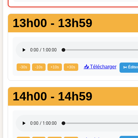
13h00 - 13h59
📥 Télécharger
-30s
-10s
+10s
+30s
✂️ Éditer
14h00 - 14h59